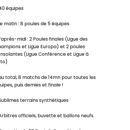
40 équipes
le matin : 8 poules de 5 équipes
l’après-midi : 2 Poules finales (Ligue des
ampions et Ligue Europa) et 2 poules
nsolantes (Ligue Conférence et Ligue à
to)
au total, 8 matchs de 14mn pour toutes les
uipes, puis demies et finale !
Sublimes terrains synthétiques
Arbitres officiels, buvette et ballons neufs