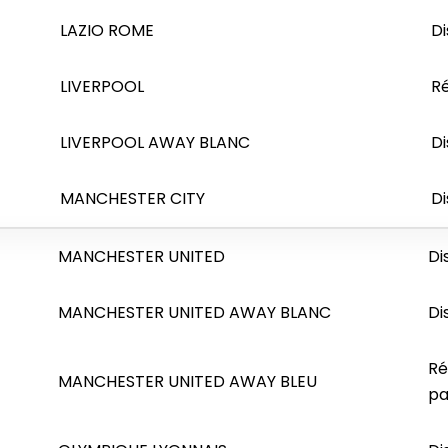
LAZIO ROME
Di
LIVERPOOL
Ré
LIVERPOOL AWAY BLANC
Di
MANCHESTER CITY
Di
MANCHESTER UNITED
Di
MANCHESTER UNITED AWAY BLANC
Di
Ré
MANCHESTER UNITED AWAY BLEU
pa