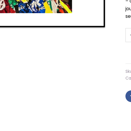
– 
jo
se
Sk
Ca