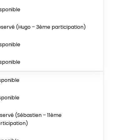
sponible
servé (Hugo – 3ème participation)
sponible
sponible
sponible
sponible
servé (Sébastien – 11ème
rticipation)