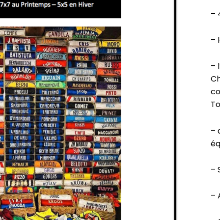
– 
– 
– 
Ch
co
To
– 
éq
– 
– 