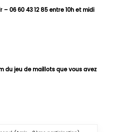
– 06 60 43 12 85 entre 10h et midi
 du jeu de maillots que vous avez