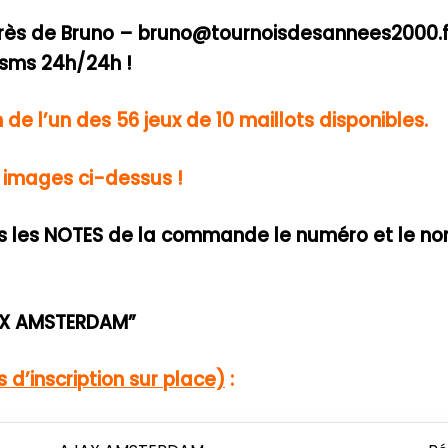
rès de Bruno – bruno@tournoisdesannees2000.fr 
 sms 24h/24h !
on de l’un des 56 jeux de 10 maillots disponibles.
es images ci-dessus !
 les NOTES de la commande le numéro et le nom
JAX AMSTERDAM”
s d’inscription sur place)
: